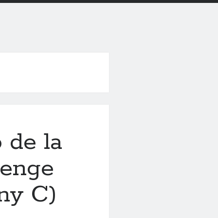
ó de la
menge
any C)