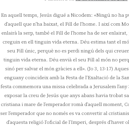
En aquell temps, Jesús digué a Nicodem: «Ningú no ha puj
d’aquell que n’ha baixat, el Fill de l’home. I així com Mo
enlairà la serp, també el Fill de l’home ha de ser enlairat,
creguin en ell tinguin vida eterna. Déu estima tant el m
seu Fill únic, perquè no es perdi ningú dels qui creuen
tinguin vida eterna. Déu envià el seu Fill al món no pe
sinó per salvar el món gràcies a ell». (Jo 3, 13-17) Aq
enguany coincideix amb la Festa de l’Exaltació de la S
festa commemora una missa celebrada a Jerusalem l’any 3
exposar la creu de Jesús que anys abans havia trobat s
cristiana i mare de l’emperador romà d’aquell moment, C
ser l’emperador que no només es va convertir al cristiani
d’aquesta religió l’oficial de l’Imperi, després d’haver