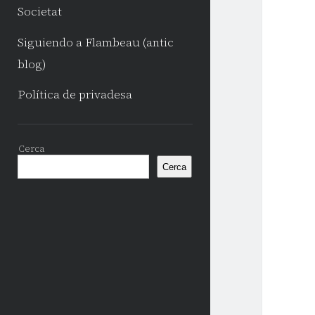
Societat
Siguiendo a Flambeau (antic
blog)
Política de privadesa
Sidebar
Cerca
Cerca