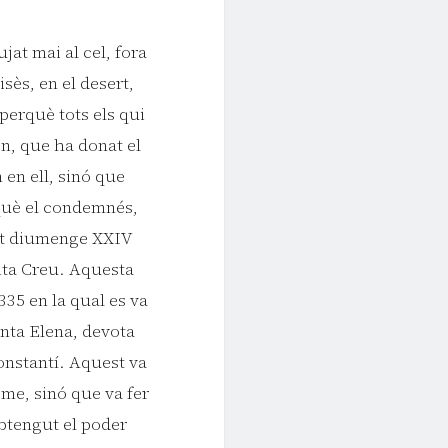
at mai al cel, fora
isès, en el desert,
 perquè tots els qui
ón, que ha donat el
 en ell, sinó que
rquè el condemnés,
uest diumenge XXIV
anta Creu. Aquesta
35 en la qual es va
anta Elena, devota
onstantí. Aquest va
sme, sinó que va fer
 obtengut el poder