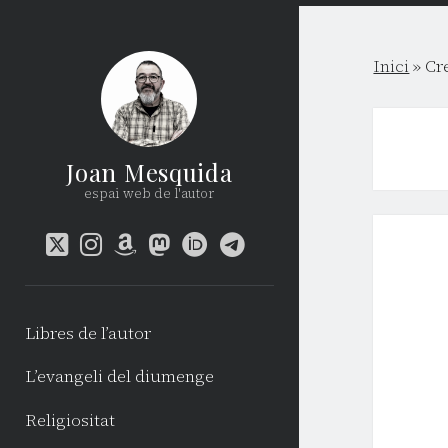
Inici
»
Cr
Joan Mesquida
espai web de l'autor
twitter
instagram
amazon
mastodon
orcid
telegram
Libres de l’autor
L’evangeli del diumenge
Religiositat