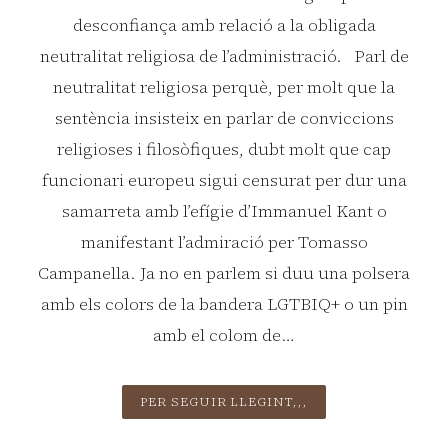
desconfiança amb relació a la obligada
neutralitat religiosa de l’administració. Parl de
neutralitat religiosa perquè, per molt que la
sentència insisteix en parlar de conviccions
religioses i filosòfiques, dubt molt que cap
funcionari europeu sigui censurat per dur una
samarreta amb l’efígie d’Immanuel Kant o
manifestant l’admiració per Tomasso
Campanella. Ja no en parlem si duu una polsera
amb els colors de la bandera LGTBIQ+ o un pin
amb el colom de…
LA
PER SEGUIR LLEGINT,,,
NEUTRALITAT
RELIGIOSA