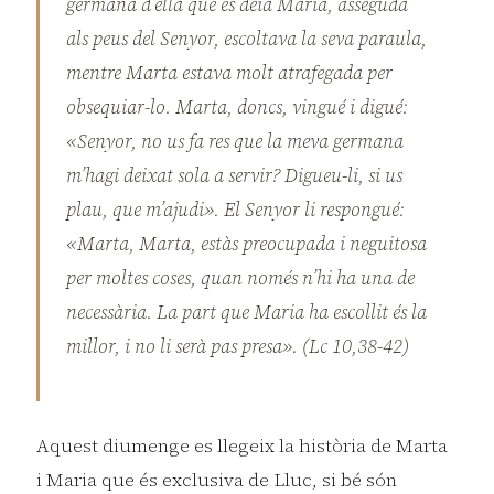
germana d’ella que es deia Maria, asseguda
als peus del Senyor, escoltava la seva paraula,
mentre Marta estava molt atrafegada per
obsequiar-lo. Marta, doncs, vingué i digué:
«Senyor, no us fa res que la meva germana
m’hagi deixat sola a servir? Digueu-li, si us
plau, que m’ajudi». El Senyor li respongué:
«Marta, Marta, estàs preocupada i neguitosa
per moltes coses, quan només n’hi ha una de
necessària. La part que Maria ha escollit és la
millor, i no li serà pas presa». (Lc 10,38-42)
Aquest diumenge es llegeix la història de Marta
i Maria que és exclusiva de Lluc, si bé són