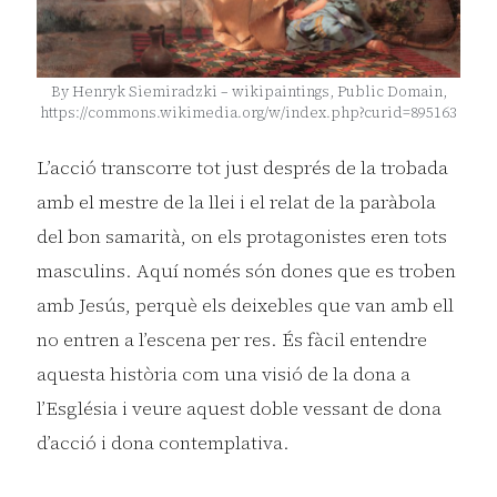
By Henryk Siemiradzki – wikipaintings, Public Domain,
https://commons.wikimedia.org/w/index.php?curid=895163
L’acció transcorre tot just després de la trobada
amb el mestre de la llei i el relat de la paràbola
del bon samarità, on els protagonistes eren tots
masculins. Aquí només són dones que es troben
amb Jesús, perquè els deixebles que van amb ell
no entren a l’escena per res. És fàcil entendre
aquesta història com una visió de la dona a
l’Església i veure aquest doble vessant de dona
d’acció i dona contemplativa.