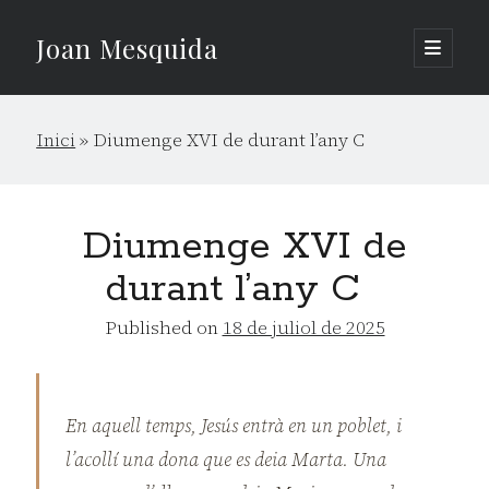
Joan Mesquida
open
primary
Sidebar
menu
Cerca
Inici
»
Diumenge XVI de durant l’any C
Cerca
Diumenge XVI de
durant l’any C
Published on
18 de juliol de 2025
En aquell temps, Jesús entrà en un poblet, i
l’acollí una dona que es deia Marta. Una