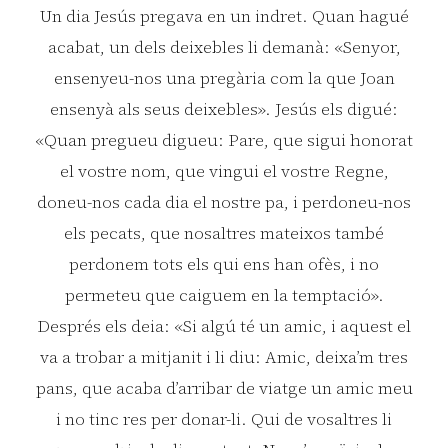
Un dia Jesús pregava en un indret. Quan hagué
acabat, un dels deixebles li demanà: «Senyor,
ensenyeu-nos una pregària com la que Joan
ensenyà als seus deixebles». Jesús els digué:
«Quan pregueu digueu: Pare, que sigui honorat
el vostre nom, que vingui el vostre Regne,
doneu-nos cada dia el nostre pa, i perdoneu-nos
els pecats, que nosaltres mateixos també
perdonem tots els qui ens han ofès, i no
permeteu que caiguem en la temptació».
Després els deia: «Si algú té un amic, i aquest el
va a trobar a mitjanit i li diu: Amic, deixa’m tres
pans, que acaba d’arribar de viatge un amic meu
i no tinc res per donar-li. Qui de vosaltres li