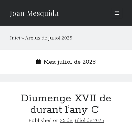
Joan Mesquida
open
primary
Sidebar
menu
Cerca
Inici
»
Arxius de juliol 2025
Cerca
Mes:
juliol de 2025
Diumenge XVII de
durant l’any C
Published on
25 de juliol de 2025