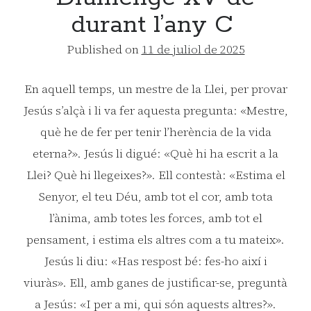
durant l’any C
Published on
11 de juliol de 2025
En aquell temps, un mestre de la Llei, per provar
Jesús s’alçà i li va fer aquesta pregunta: «Mestre,
què he de fer per tenir l’herència de la vida
eterna?». Jesús li digué: «Què hi ha escrit a la
Llei? Què hi llegeixes?». Ell contestà: «Estima el
Senyor, el teu Déu, amb tot el cor, amb tota
l’ànima, amb totes les forces, amb tot el
pensament, i estima els altres com a tu mateix».
Jesús li diu: «Has respost bé: fes-ho així i
viuràs». Ell, amb ganes de justificar-se, preguntà
a Jesús: «I per a mi, qui són aquests altres?».