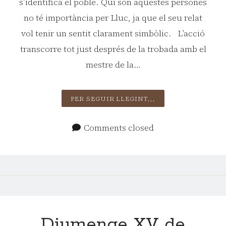
s’identifica el poble. Qui són aquestes persones
no té importància per Lluc, ja que el seu relat
vol tenir un sentit clarament simbòlic. L’acció
transcorre tot just després de la trobada amb el
mestre de la…
DIUMENGE
PER SEGUIR LLEGINT,,,
XVI
DE
Comments closed
DURANT
L’ANY
C
Diumenge XV de