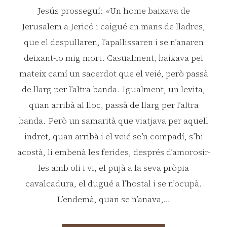
Jesús prosseguí: «Un home baixava de
Jerusalem a Jericó i caigué en mans de lladres,
que el despullaren, l’apallissaren i se n’anaren
deixant-lo mig mort. Casualment, baixava pel
mateix camí un sacerdot que el veié, però passà
de llarg per l’altra banda. Igualment, un levita,
quan arribà al lloc, passà de llarg per l’altra
banda. Però un samarità que viatjava per aquell
indret, quan arribà i el veié se’n compadí, s’hi
acostà, li embenà les ferides, després d’amorosir-
les amb oli i vi, el pujà a la seva pròpia
cavalcadura, el dugué a l’hostal i se n’ocupà.
L’endemà, quan se n’anava,…