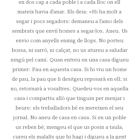
en dos cap a cada poble i a cada lloc on ell
mateix havia d’anar. Els deia: «Hi ha molt a
segar i pocs segadors: demaneu a l’amo dels
sembrats que enviï homes a segar-los. Aneu. Us
envio com anyells enmig de llops. No porteu
bossa, ni sarró, ni calçat, no us atureu a saludar
ningú pel camí. Quan entreu en una casa digueu
primer: Pau en aquesta casa. Si hi viu un home
de pau, la pau que li desitgeu reposarà en ell; si
no, retornarà a vosaltres. Quedeu-vos en aquella
casa i compartiu allò que tinguin per menjar i
beure: els treballadors bé es mereixen el seu
jornal. No aneu de casa en casa. Si en un poble
us reben bé, mengeu el que us posin a taula,
cureu els malalts que hi hagi i digueu a la gent