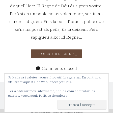
d’aquell lloc: El Regne de Déu és a prop vostre.
Però si en un poble no us volen rebre, sortiu als
carrers i digueu: Fins la pols d’aquest poble que
se’ns ha posat als peus, us la deixem. Però
sapigueu això: El Regne…
DIUMENGE
PER SEGUIR LLEGINT,,,
XIV
DE
Comments closed
DURANT
L’ANY
Privadesa i galetes: aquest lloc utilitza galetes. En continuar
utilitzant aquest lloc web, n'accepteu l'ús.
C
Per a obtenir més informació, inclòs com controlar les
galetes, vegeu aquí:
Política de galetes
Author WordPress Theme
by Compete Themes