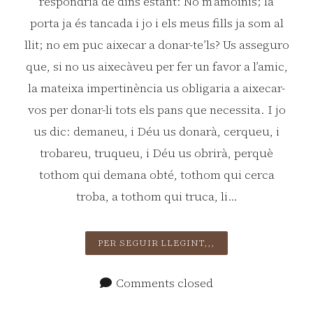
respondria de dins estant: No m’amoïnis; la
porta ja és tancada i jo i els meus fills ja som al
llit; no em puc aixecar a donar-te’ls? Us asseguro
que, si no us aixecàveu per fer un favor a l’amic,
la mateixa impertinència us obligaria a aixecar-
vos per donar-li tots els pans que necessita. I jo
us dic: demaneu, i Déu us donarà, cerqueu, i
trobareu, truqueu, i Déu us obrirà, perquè
tothom qui demana obté, tothom qui cerca
troba, a tothom qui truca, li…
DIUMENGE
PER SEGUIR LLEGINT,,,
XVII
DE
Comments closed
DURANT
L’ANY