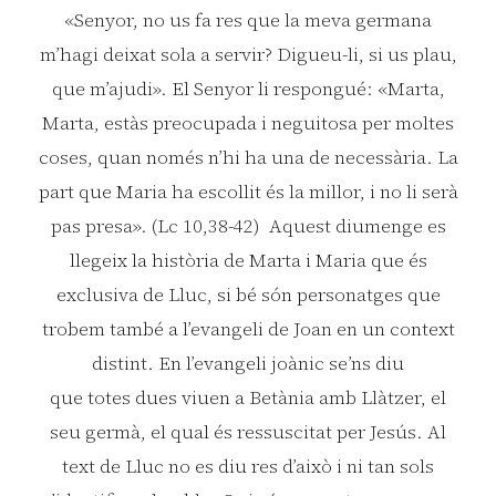
«Senyor, no us fa res que la meva germana
m’hagi deixat sola a servir? Digueu-li, si us plau,
que m’ajudi». El Senyor li respongué: «Marta,
Marta, estàs preocupada i neguitosa per moltes
coses, quan només n’hi ha una de necessària. La
part que Maria ha escollit és la millor, i no li serà
pas presa». (Lc 10,38-42) Aquest diumenge es
llegeix la història de Marta i Maria que és
exclusiva de Lluc, si bé són personatges que
trobem també a l’evangeli de Joan en un context
distint. En l’evangeli joànic se’ns diu
que totes dues viuen a Betània amb Llàtzer, el
seu germà, el qual és ressuscitat per Jesús. Al
text de Lluc no es diu res d’això i ni tan sols