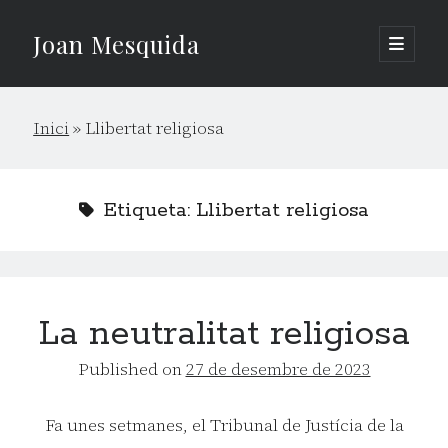
Joan Mesquida
open
primary
Sidebar
menu
Cerca
Inici
»
Llibertat religiosa
Cerca
Etiqueta:
Llibertat religiosa
La neutralitat religiosa
Published on
27 de desembre de 2023
Fa unes setmanes, el Tribunal de Justícia de la