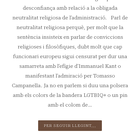
desconfiança amb relació a la obligada
neutralitat religiosa de l’administració. Parl de
neutralitat religiosa perquè, per molt que la
sentència insisteix en parlar de conviccions
religioses i filosòfiques, dubt molt que cap
funcionari europeu sigui censurat per dur una
samarreta amb l’efígie d’Immanuel Kant o
manifestant l’admiració per Tomasso
Campanella. Ja no en parlem si duu una polsera
amb els colors de la bandera LGTBIQ+ o un pin
amb el colom de…
LA
PER SEGUIR LLEGINT,,,
NEUTRALITAT
RELIGIOSA