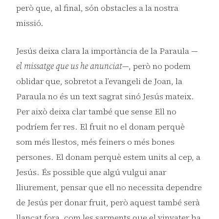
però que, al final, són obstacles a la nostra
missió.
Jesús deixa clara la importància de la Paraula —
el missatge que us he anunciat
—, però no podem
oblidar que, sobretot a l’evangeli de Joan, la
Paraula no és un text sagrat sinó Jesús mateix.
Per això deixa clar també que sense Ell no
podríem fer res. El fruit no el donam perquè
som més llestos, més feiners o més bones
persones. El donam perquè estem units al cep, a
Jesús. És possible que algú vulgui anar
lliurement, pensar que ell no necessita dependre
de Jesús per donar fruit, però aquest també serà
llançat fora, com les sarments que el vinyater ha