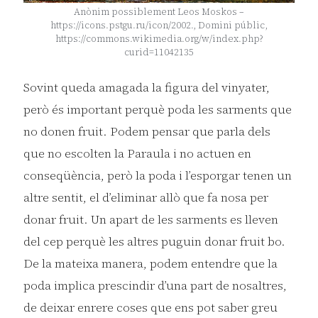
Anònim possiblement Leos Moskos –
https://icons.pstgu.ru/icon/2002., Domini públic,
https://commons.wikimedia.org/w/index.php?
curid=11042135
Sovint queda amagada la figura del vinyater,
però és important perquè poda les sarments que
no donen fruit. Podem pensar que parla dels
que no escolten la Paraula i no actuen en
conseqüència, però la poda i l’esporgar tenen un
altre sentit, el d’eliminar allò que fa nosa per
donar fruit. Un apart de les sarments es lleven
del cep perquè les altres puguin donar fruit bo.
De la mateixa manera, podem entendre que la
poda implica prescindir d’una part de nosaltres,
de deixar enrere coses que ens pot saber greu