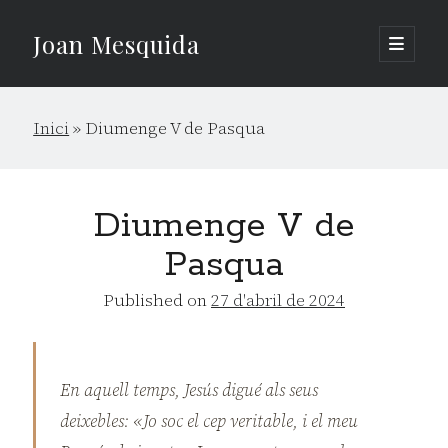
Joan Mesquida
open
primary
Sidebar
menu
Cerca
Inici
»
Diumenge V de Pasqua
Cerca
Diumenge V de
Pasqua
Published on
27 d'abril de 2024
En aquell temps, Jesús digué als seus
deixebles: «Jo soc el cep veritable, i el meu