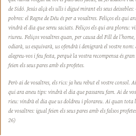
de Sidó. Jesús alçà els ulls i digué mirant els seus deixebles: 
pobres: el Regne de Déu és per a vosaltres. Feliços els qui a
vindrà el dia que sereu saciats. Feliços els qui ara ploreu: v
riureu. Feliços vosaltres quan, per causa del Fill de l’home,
odiarà, us esquivarà, us ofendrà i denigrarà el vostre nom: 
alegreu-vos i feu festa, perquè la vostra recompensa és gran 
feien els seus pares amb els profetes.
Però ai de vosaltres, els rics: ja heu rebut el vostre consol. Ai
qui ara aneu tips: vindrà el dia que passareu fam. Ai de vosa
rieu: vindrà el dia que us doldreu i plorareu. Ai quan tota 
de vosaltres: igual feien els seus pares amb els falsos profete
26)