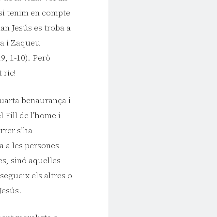
 si tenim en compte
an Jesús es troba a
va i Zaqueu
9, 1-10). Però
 ric!
quarta benaurança i
l Fill de l’home i
rrer s’ha
a a les persones
s, sinó aquelles
segueix els altres o
Jesús.