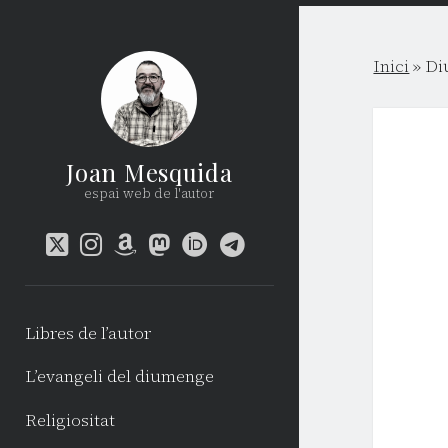
Inici
»
Di
Joan Mesquida
espai web de l'autor
twitter
instagram
amazon
mastodon
orcid
telegram
Libres de l’autor
L’evangeli del diumenge
Religiositat