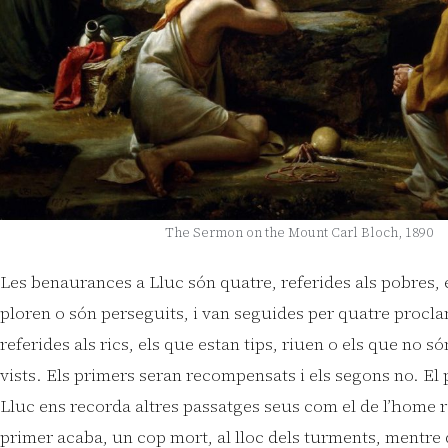
The Sermon on the Mount Carl Bloch, 1890
Les benaurances a Lluc són quatre, referides als pobres, 
ploren o són perseguits, i van seguides per quatre procl
referides als rics, els que estan tips, riuen o els que no s
vists. Els primers seran recompensats i els segons no. El 
Lluc ens recorda altres passatges seus com el de l’home ric
primer acaba, un cop mort, al lloc dels turments, mentre 