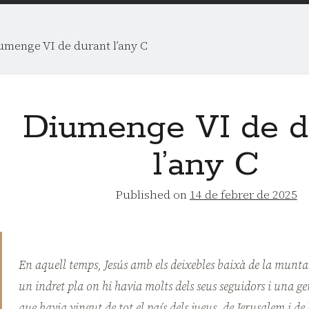
umenge VI de durant l’any C
Diumenge VI de d
l’any C
Published on
14 de febrer de 2025
En aquell temps, Jesús amb els deixebles baixà de la munta
un indret pla on hi havia molts dels seus seguidors i una g
que havia vingut de tot el país dels jueus, de Jerusalem i de 