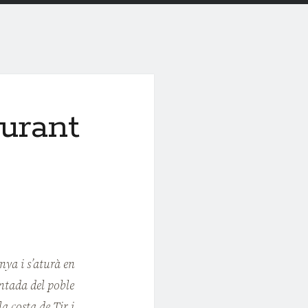
urant
nya i s’aturà en
entada del poble
la costa de Tir i