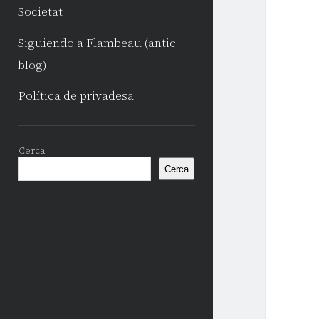
Societat
Siguiendo a Flambeau (antic
blog)
Política de privadesa
Sidebar
Cerca
Cerca