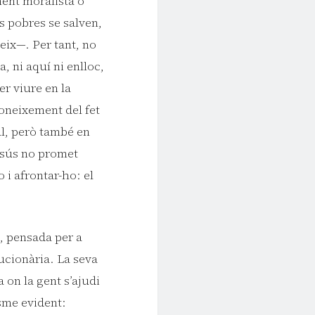
ment moralista o
ls pobres se salven,
eix—. Per tant, no
, ni aquí ni enlloc,
er viure en la
coneixement del fet
al, però també en
Jesús no promet
 i afrontar-ho: el
, pensada per a
lucionària. La seva
on la gent s’ajudi
isme evident: