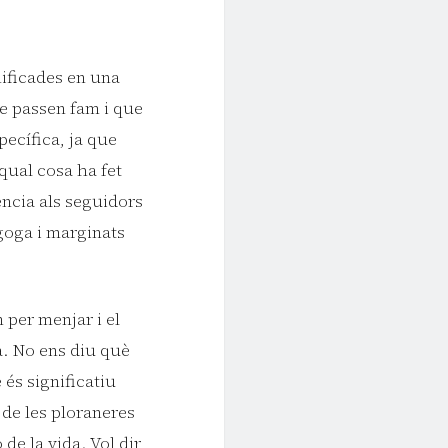
nificades en una
ue passen fam i que
pecífica, ja que
 qual cosa ha fet
ència als seguidors
agoga i marginats
n per menjar i el
. No ens diu què
 és significatiu
 de les ploraneres
 de la vida. Vol dir