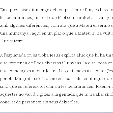
En aquest sisè diumenge del temps d’entre l’any es llegeix
les benaurances, un text que té el seu paral·lel a l’evangel
amb algunes diferències, com ara que a Mateu el sermó d
una muntanya i aquí en un pla; o que a Mateu hi ha vuit 
Lluc quatre.
A l’esplanada on es troba Jesús explica Lluc que hi ha un
que provenen de llocs diversos i llunyans, la qual cosa ens
que començava a tenir Jesús. La gent anava a escoltar Jesú
per ell. Malgrat això, Lluc no ens parla del contingut que
sinó que es refereix tot d’una a les benaurances. Fixem-n
aquestes no van dirigides a la gentada que hi ha allà, sin
concret de persones: els seus deixebles.