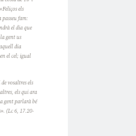
«Feliços els
ra passeu fam:
indrà el dia que
 la gent us
aquell dia
en el cel; igual
 de vosaltres els
ltres, els qui ara
la gent parlarà bé
s». (Lc 6, 17.20-