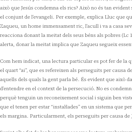
això que Jesús condemna els rics? Això no és tan evident
el conjunt de l’evangeli. Per exemple, explica Lluc que qu
Zaqueu, un home immensament ric, l’acull i va a casa se
reacciona donant la meitat dels seus béns als pobres (Lc 1
alerta, donar la meitat implica que Zaqueu segueix essent
Com hem indicat, una lectura particular es pot fer de la 
el quart “ai”, que es refereixen als perseguits per causa de
aquells dels quals la gent parla bé. És evident que això da
d’entendre en el context de la persecució. No es condemn
perquè tenguin un reconeixement social i siguin ben viste
que el tenen per estar “instal·lades” en un sistema que per
els margina. Particularment, els perseguits per causa de 