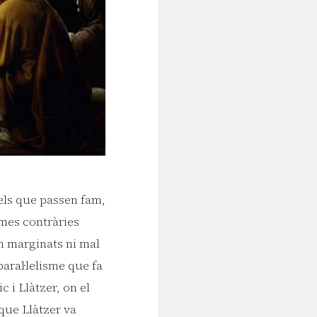
els que passen fam,
ames contràries
ón marginats ni mal
paral·lelisme que fa
 i Llàtzer, on el
que Llàtzer va