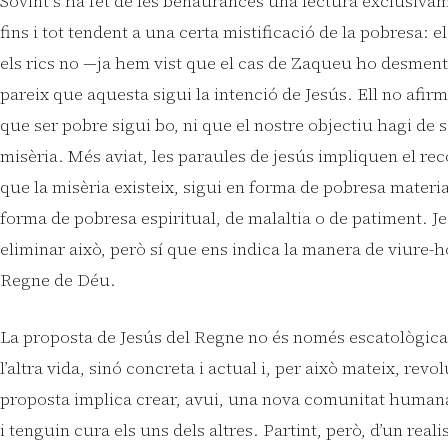
Sovint s’ha fet de les benaurances una lectura exclusiva
fins i tot tendent a una certa mistificació de la pobresa: e
els rics no —ja hem vist que el cas de Zaqueu ho desment
pareix que aquesta sigui la intenció de Jesús. Ell no afirma
que ser pobre sigui bo, ni que el nostre objectiu hagi de s
misèria. Més aviat, les paraules de jesús impliquen el re
que la misèria existeix, sigui en forma de pobresa materi
forma de pobresa espiritual, de malaltia o de patiment. 
eliminar això, però sí que ens indica la manera de viure-ho
Regne de Déu.
La proposta de Jesús del Regne no és només escatològica
l’altra vida, sinó concreta i actual i, per això mateix, revo
proposta implica crear, avui, una nova comunitat humana 
i tenguin cura els uns dels altres. Partint, però, d’un real