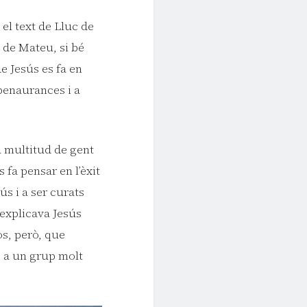
 el text de Lluc de
i de Mateu, si bé
e Jesús es fa en
benaurances i a
a multitud de gent
 fa pensar en l’èxit
s i a ser curats
 explicava Jesús
os, però, que
ó a un grup molt