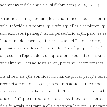
acompanyat dels àngels al si d’Abraham (Lc 16, 19-31).
En aquest sentit, per tant, les benaurances podrien ser u
sola, referida als pobres, que són aquelles que ploren, q
són exclosos i perseguits. La persecució aquí, però, és es
Lluc parla dels perseguits per causa del Fill de l’home, la
pensar als exegetes que es tracta d’un afegit per fer refer
de Jesús en l’època de Lluc, que eren expulsats de la sin
socialment. Tots aquests seran, per tant, recompensats.
Els altres, els que són rics i no han de plorar perquè tene
reconeixement de la gent, no veuran aquesta recompensa
els passarà, com a la paràbola de l’home ric i Llàtzer, si bé
que els “ai” que introdueixen els missatges són els propis
dels funerals, per tant, a ells els espera la mort, la negació