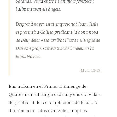
Satanàs. Vivia entre els animals feréstecs i
l’alimentaven els àngels.
Després d’haver estat empresonat Joan, Jesús
es presentà a Galilea predicant la bona nova
de Déu; deia: «Ha arribat l’hora i el Regne de
Déu és a prop. Convertiu-vos i creieu en la
Bona Nova».
(Mc 1, 12-15)
Ens trobam en el Primer Diumenge de
Quaresma i la litúrgia cada any ens convida a
llegir el relat de les temptacions de Jesús. A
diferència dels dos evangelis sinòptics