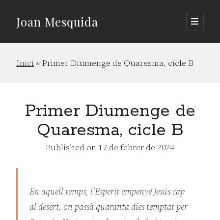
Joan Mesquida
open
primary
Sidebar
menu
Cerca
Inici
»
Primer Diumenge de Quaresma, cicle B
Cerca
Primer Diumenge de
Quaresma, cicle B
Published on
17 de febrer de 2024
En aquell temps, l’Esperit empenyé Jesús cap
al desert, on passà quaranta dies temptat per