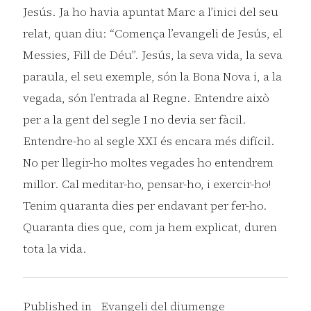
Jesús. Ja ho havia apuntat Marc a l’inici del seu
relat, quan diu: “Comença l’evangeli de Jesús, el
Messies, Fill de Déu”. Jesús, la seva vida, la seva
paraula, el seu exemple, són la Bona Nova i, a la
vegada, són l’entrada al Regne. Entendre això
per a la gent del segle I no devia ser fàcil.
Entendre-ho al segle XXI és encara més difícil.
No per llegir-ho moltes vegades ho entendrem
millor. Cal meditar-ho, pensar-ho, i exercir-ho!
Tenim quaranta dies per endavant per fer-ho.
Quaranta dies que, com ja hem explicat, duren
tota la vida.
Published in
Evangeli del diumenge