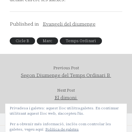
Published in
Evangeli del diumenge
Cicle B
Marc
Temps Ordinari
Previous Post
Segon Diumenge del Temps Ordinari B
Next Post
El dimoni
Privadesa i galetes: aquest lloc utilitza galetes. En continuar
utilitzant aquest lloc web, n'accepteu l'ús.
Per a obtenir més informació, inclòs com controlar les
galetes, vegeu aquí:
Política de galetes