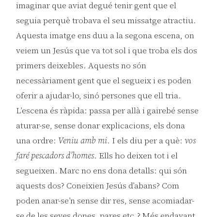
imaginar que aviat degué tenir gent que el
seguia perquè trobava el seu missatge atractiu.
Aquesta imatge ens duu a la segona escena, on
veiem un Jesús que va tot sol i que troba els dos
primers deixebles. Aquests no són
necessàriament gent que el segueix i es poden
oferir a ajudar-lo, sinó persones que ell tria.
L’escena és ràpida: passa per allà i gairebé sense
aturar-se, sense donar explicacions, els dona
una ordre:
Veniu amb mi
. I els diu per a què:
vos
faré pescadors d’homes
. Ells ho deixen tot i el
segueixen. Marc no ens dona detalls: qui són
aquests dos? Coneixien Jesús d’abans? Com
poden anar-se’n sense dir res, sense acomiadar-
se de les seves dones, pares etc.? Més endavant