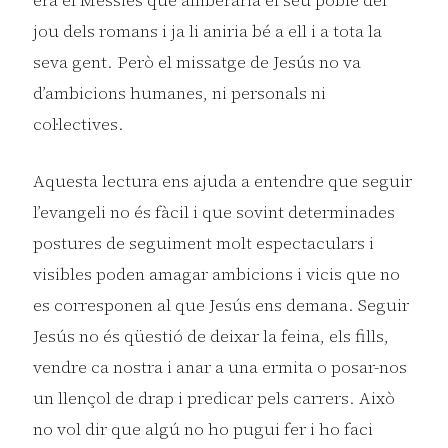
era el Messies que alliberaria el seu poble del
jou dels romans i ja li aniria bé a ell i a tota la
seva gent. Però el missatge de Jesús no va
d’ambicions humanes, ni personals ni
col·lectives.
Aquesta lectura ens ajuda a entendre que seguir
l’evangeli no és fàcil i que sovint determinades
postures de seguiment molt espectaculars i
visibles poden amagar ambicions i vicis que no
es corresponen al que Jesús ens demana. Seguir
Jesús no és qüestió de deixar la feina, els fills,
vendre ca nostra i anar a una ermita o posar-nos
un llençol de drap i predicar pels carrers. Això
no vol dir que algú no ho pugui fer i ho faci