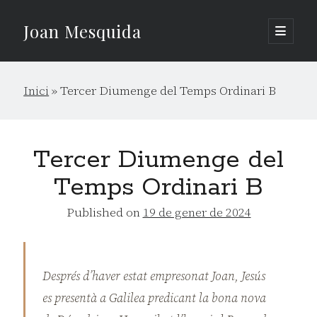
Joan Mesquida
open
primary
Sidebar
menu
Cerca
Inici
»
Tercer Diumenge del Temps Ordinari B
Cerca
Tercer Diumenge del
Temps Ordinari B
Published on
19 de gener de 2024
Després d’haver estat empresonat Joan, Jesús
es presentà a Galilea predicant la bona nova