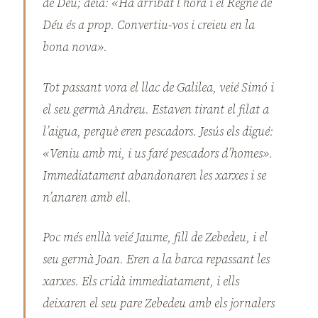
de Déu; deia: «Ha arribat l’hora i el Regne de
Déu és a prop. Convertiu-vos i creieu en la
bona nova».
Tot passant vora el llac de Galilea, veié Simó i
el seu germà Andreu. Estaven tirant el filat a
l’aigua, perquè eren pescadors. Jesús els digué:
«Veniu amb mi, i us faré pescadors d’homes».
Immediatament abandonaren les xarxes i se
n’anaren amb ell.
Poc més enllà veié Jaume, fill de Zebedeu, i el
seu germà Joan. Eren a la barca repassant les
xarxes. Els cridà immediatament, i ells
deixaren el seu pare Zebedeu amb els jornalers