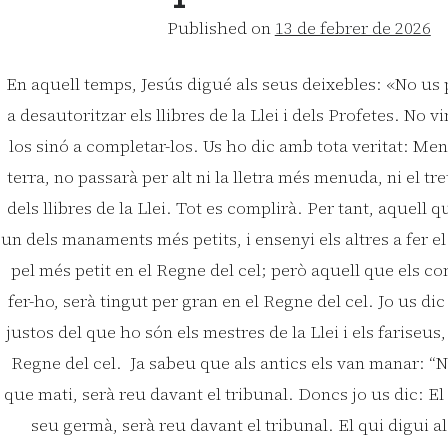
Published on
13 de febrer de 2026
En aquell temps, Jesús digué als seus deixebles: «No us
a desautoritzar els llibres de la Llei i dels Profetes. No v
los sinó a completar-los. Us ho dic amb tota veritat: Mentr
terra, no passarà per alt ni la lletra més menuda, ni el tr
dels llibres de la Llei. Tot es complirà. Per tant, aquell 
un dels manaments més petits, i ensenyi els altres a fer el
pel més petit en el Regne del cel; però aquell que els co
fer-ho, serà tingut per gran en el Regne del cel. Jo us di
justos del que ho són els mestres de la Llei i els fariseus
Regne del cel. Ja sabeu que als antics els van manar: “N
que mati, serà reu davant el tribunal. Doncs jo us dic: El
seu germà, serà reu davant el tribunal. El qui digui 