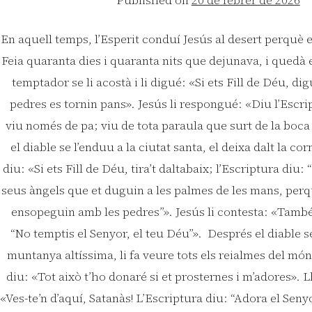
En aquell temps, l’Esperit conduí Jesús al desert perquè e
Feia quaranta dies i quaranta nits que dejunava, i quedà 
temptador se li acostà i li digué: «Si ets Fill de Déu, d
pedres es tornin pans». Jesús li respongué: «Diu l’Escr
viu només de pa; viu de tota paraula que surt de la boca
el diable se l’enduu a la ciutat santa, el deixa dalt la corn
diu: «Si ets Fill de Déu, tira’t daltabaix; l’Escriptura diu:
seus àngels que et duguin a les palmes de les mans, perq
ensopeguin amb les pedres”». Jesús li contesta: «També
“No temptis el Senyor, el teu Déu”». Després el diable s
muntanya altíssima, li fa veure tots els reialmes del món i
diu: «Tot això t’ho donaré si et prosternes i m’adores». Ll
«Ves-te’n d’aquí, Satanàs! L’Escriptura diu: “Adora el Seny