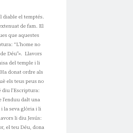
l diable el temptés.
extenuat de fam. El
igues que aquestes
iptura: “L’home no
 de Déu”». Llavors
isa del temple i li
 “Ha donat ordre als
uè els teus peus no
 diu l’Escriptura:
e l’enduu dalt una
 la seva glòria i li
avors li diu Jesús:
or, el teu Déu, dona