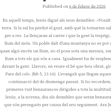
Published on
6 de febrer de 2026
En aquell temps, Jesús digué als seus deixebles: «Vosaltr
terra. Si la sal ha perdut el gust, amb què la tornarien s
per a res. La llençaran al carrer i que la gent la trepitgi
llum del món. Un poble dalt d’una muntanya no es pot
quan algú encén un llum, no el posa sota una mesura, sinó 
llum a tots els qui són a casa. Igualment ha de resplend
davant la gent. Llavors, en veure el bé que heu obrat, glo
Pare del cel». (Mt 5, 13-16) L’evangeli que llegim aque
continuació del de diumenge passat. Si ho recordem,
primeres vuit benaurances dirigides a tota la multitud
Jesús, a la novena, diu als deixebles que seran benaur
que són perseguits per causa del seu seguiment. Ara Jes