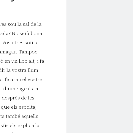
es sou la sal de la
alada? No serà bona
. Vosaltres sou la
 amagar. Tampoc,
en un lloc alt, i fa
ir la vostra llum
rificaran el vostre
st diumenge és la
 després de les
 que els escolta,
ats també aquells
ús els explica la