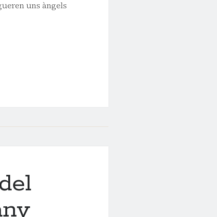
ingueren uns àngels
 DIUMENGE
RESMA A
del
’any