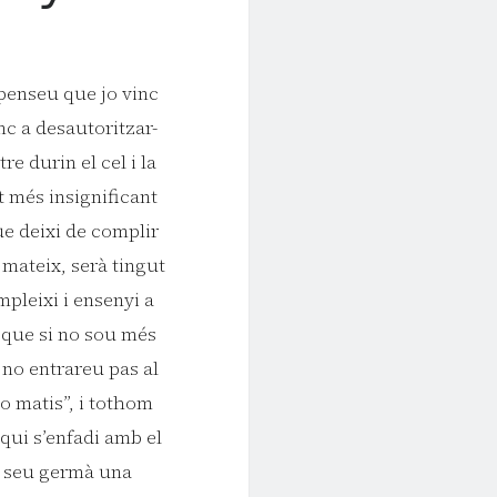
 penseu que jo vinc
inc a desautoritzar-
e durin el cel i la
et més insignificant
que deixi de complir
 mateix, serà tingut
mpleixi i ensenyi a
c que si no sou més
, no entrareu pas al
o matis”, i tothom
 qui s’enfadi amb el
al seu germà una