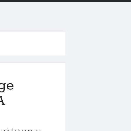
ge
 A
ermà de Jaume, els