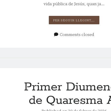
vida pública de Jesús, quan ja…
SEGON 
PER SEGUIR LLEGINT,,,
DE QUA
Comments closed
Primer Diumen
de Quaresma
Published on
20 de febrer de 2026