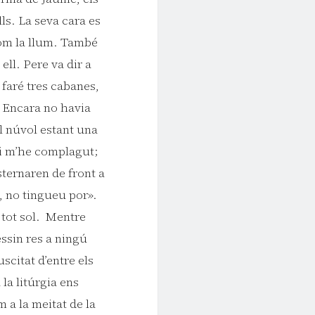
ls. La seva cara es
 com la llum. També
ll. Pere va dir a
 faré tres cabanes,
. Encara no havia
el núvol estant una
ui m’he complagut;
sternaren de front a
s, no tingueu por».
s tot sol. Mentre
ssin res a ningú
scitat d’entre els
a litúrgia ens
m a la meitat de la