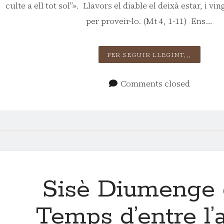
culte a ell tot sol”». Llavors el diable el deixà estar, i v
per proveir-lo. (Mt 4, 1-11) Ens…
PRIMER
PER SEGUIR LLEGINT,,,
DE QUA
Comments closed
Sisè Diumenge 
Temps d’entre l