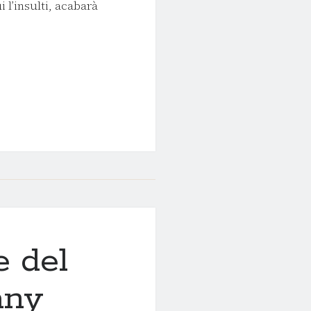
 l’insulti, acabarà
UMENGE DEL
’ENTRE
 del
’any