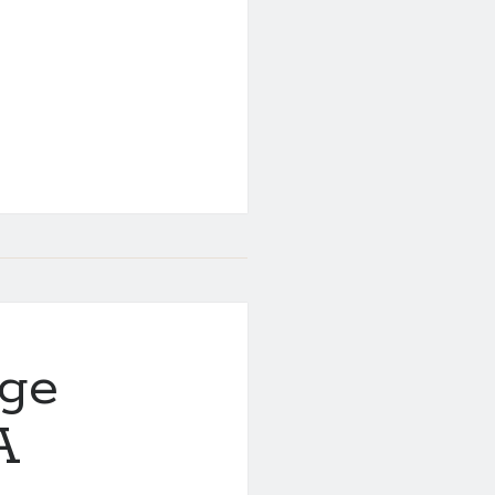
DIUMENGE
RESMA A
ge
 A