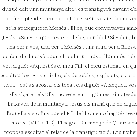
dugué dalt una muntanya alta i es transfigurà davant d’el
tornà resplendent com el sol, i els seus vestits, blancs
se’ls aparegueren Moisès i Elies, que conversaven amb e
Jesús: «Senyor, que n’estem, de bé, aquí dalt! Si voleu, hi
una per a vós, una per a Moisès i una altra per a Elies»
acabat de dir això quan els cobrí un núvol lluminós, i d
veu digué: «Aquest és el meu Fill, el meu estimat, en q
escolteu-lo». En sentir-ho, els deixebles, esglaiats, es pro
terra. Jesús s’acostà, els tocà i els digué: «Aixequeu-vo
Ells alçaren els ulls i no veieren ningú més, sinó Jesú
baixaven de la muntanya, Jesús els manà que no digue
d’aquella visió fins que el Fill de l’home no hagués ressu
morts. (Mt 17, 1-9) El segon Diumenge de Quaresma l
proposa escoltar el relat de la transfiguració. Ens trobe