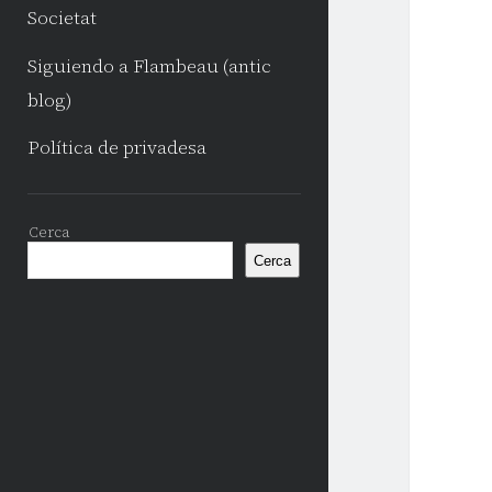
Societat
Siguiendo a Flambeau (antic
blog)
Política de privadesa
Sidebar
Cerca
Cerca