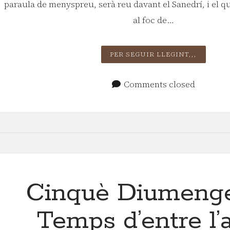
paraula de menyspreu, serà reu davant el Sanedrí, i el qui
al foc de…
SISÈ DI
PER SEGUIR LLEGINT,,,
TEMPS D
L’ANY
Comments closed
Cinquè Diumenge
Temps d’entre l