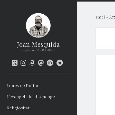
Inici
»
Ar
Joan Mesquida
espai web de l'autor
twitter
instagram
amazon
mastodon
orcid
telegram
Libres de l’autor
L’evangeli del diumenge
Religiositat