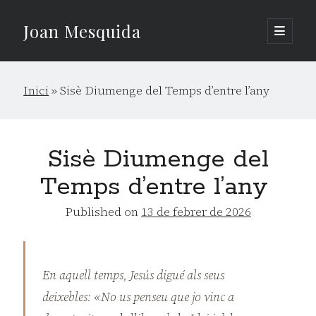
Joan Mesquida
open
primary
Sidebar
menu
Cerca
Inici
»
Sisè Diumenge del Temps d’entre l’any
Cerca
Sisè Diumenge del
Temps d’entre l’any
Published on
13 de febrer de 2026
En aquell temps, Jesús digué als seus
deixebles: «No us penseu que jo vinc a