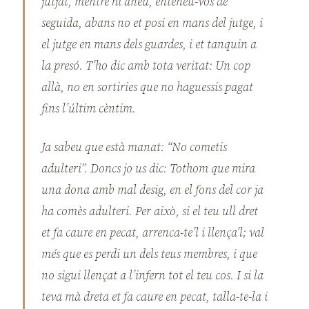
jutjat, mentre hi aneu, enteneu-vos de
seguida, abans no et posi en mans del jutge, i
el jutge en mans dels guardes, i et tanquin a
la presó. T’ho dic amb tota veritat: Un cop
allà, no en sortiries que no haguessis pagat
fins l’últim cèntim.
Ja sabeu que està manat: “No cometis
adulteri”. Doncs jo us dic: Tothom que mira
una dona amb mal desig, en el fons del cor ja
ha comès adulteri. Per això, si el teu ull dret
et fa caure en pecat, arrenca-te’l i llença’l; val
més que es perdi un dels teus membres, i que
no sigui llençat a l’infern tot el teu cos. I si la
teva mà dreta et fa caure en pecat, talla-te-la i