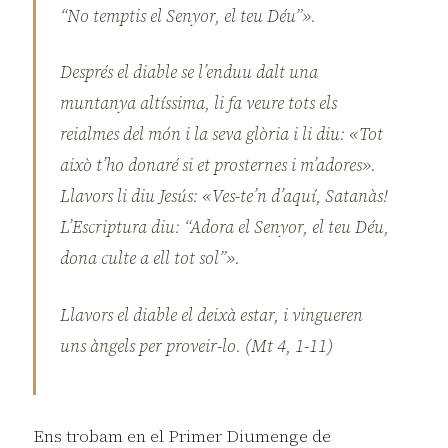
“No temptis el Senyor, el teu Déu”».
Després el diable se l’enduu dalt una
muntanya altíssima, li fa veure tots els
reialmes del món i la seva glòria i li diu: «Tot
això t’ho donaré si et prosternes i m’adores».
Llavors li diu Jesús: «Ves-te’n d’aquí, Satanàs!
L’Escriptura diu: “Adora el Senyor, el teu Déu,
dona culte a ell tot sol”».
Llavors el diable el deixà estar, i vingueren
uns àngels per proveir-lo. (Mt 4, 1-11)
Ens trobam en el Primer Diumenge de