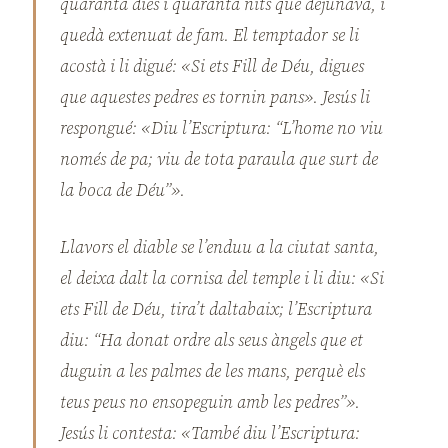
quaranta dies i quaranta nits que dejunava, i
quedà extenuat de fam. El temptador se li
acostà i li digué: «Si ets Fill de Déu, digues
que aquestes pedres es tornin pans». Jesús li
respongué: «Diu l’Escriptura: “L’home no viu
només de pa; viu de tota paraula que surt de
la boca de Déu”».
Llavors el diable se l’enduu a la ciutat santa,
el deixa dalt la cornisa del temple i li diu: «Si
ets Fill de Déu, tira’t daltabaix; l’Escriptura
diu: “Ha donat ordre als seus àngels que et
duguin a les palmes de les mans, perquè els
teus peus no ensopeguin amb les pedres”».
Jesús li contesta: «També diu l’Escriptura: