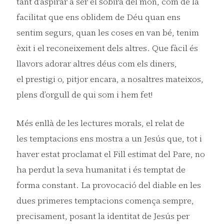
tant d’aspirar a ser el sobirà del món, com de la
facilitat que ens oblidem de Déu quan ens
sentim segurs, quan les coses en van bé, tenim
èxit i el reconeixement dels altres. Que fàcil és
llavors adorar altres déus com els diners,
el prestigi o, pitjor encara, a nosaltres mateixos,
plens d’orgull de qui som i hem fet!
Més enllà de les lectures morals, el relat de
les temptacions ens mostra a un Jesús que, tot i
haver estat proclamat el Fill estimat del Pare, no
ha perdut la seva humanitat i és temptat de
forma constant. La provocació del diable en les
dues primeres temptacions comença sempre,
precisament, posant la identitat de Jesús per