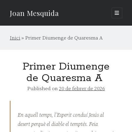
Joan Mesquida
open
primary
Sidebar
menu
Cerca
Inici
»
Primer Diumenge de Quaresma A
Cerca
Primer Diumenge
de Quaresma A
Published on
20 de febrer de 2026
En aquell temps, l’Esperit conduí Jesús al
desert perquè el diable el temptés. Feia