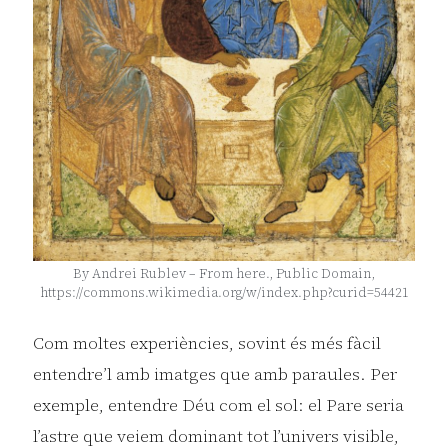
By Andrei Rublev – From here., Public Domain,
https://commons.wikimedia.org/w/index.php?curid=54421
Com moltes experiències, sovint és més fàcil
entendre’l amb imatges que amb paraules. Per
exemple, entendre Déu com el sol: el Pare seria
l’astre que veiem dominant tot l’univers visible,