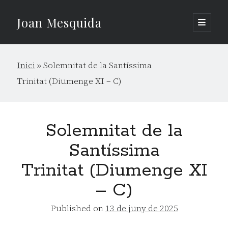
Joan Mesquida
open
primary
Sidebar
menu
Cerca
Inici
»
Solemnitat de la Santíssima
Cerca
Trinitat (Diumenge XI – C)
Solemnitat de la
Santíssima
Trinitat (Diumenge XI
– C)
Published on
13 de juny de 2025