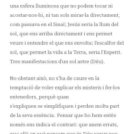
una esfera lluminosa que no podem tocar ni
acostar-nos-hi, ni tan sols mirar-la directament,
com passava en el Sinaí; Jesús seria la llum del
sol, que ens arriba directament i ens permet
veure i entendre el que ens envolta; l’escalfor del
sol, que permet la vida a la Terra, seria l’Esperit.
Tres manifestacions d’un sol astre (Déu).
No obstant això, no s’ha de caure en la
temptació de voler explicar els misteris i fer-los
entenedors, perquè quan
s’expliquen se simplifiquen i perden molta part
de la seva essència. Pensar que ho hem entès
només ens indica el contrari: que anem errats,
que allò en què pensam que és Déu segur que