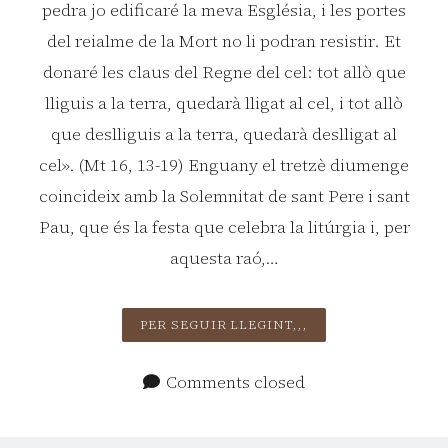
pedra jo edificaré la meva Església, i les portes
del reialme de la Mort no li podran resistir. Et
donaré les claus del Regne del cel: tot allò que
lliguis a la terra, quedarà lligat al cel, i tot allò
que deslliguis a la terra, quedarà deslligat al
cel». (Mt 16, 13-19) Enguany el tretzè diumenge
coincideix amb la Solemnitat de sant Pere i sant
Pau, que és la festa que celebra la litúrgia i, per
aquesta raó,…
SOLEMNITAT
PER SEGUIR LLEGINT,,,
DE
SANT
Comments closed
PERE
I
SANT