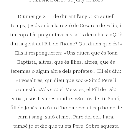
Diumenge XIII de durant l’any C En aquell
temps, Jesús anà a la regió de Cesarea de Felip, i
un cop allà, preguntava als seus deixebles: «Què
diu la gent del Fill de l’home? Qui diuen que és?»
Ells li respongueren: «Uns diuen que és Joan
Baptista, altres, que és Elies, altres, que és
Jeremies o algun altre dels profetes». Ell els diu:
«I vosaltres, qui dieu que soc?» Simó Pere li
contestà: «Vós sou el Messies, el Fill de Déu
viu». Jesús li va respondre: «Sortós de tu, Simó,
fill de Jonàs: això no t’ho ha revelat cap home de
carn i sang, sinó el meu Pare del cel. I ara,
també jo et dic que tu ets Pere. Sobre aquesta