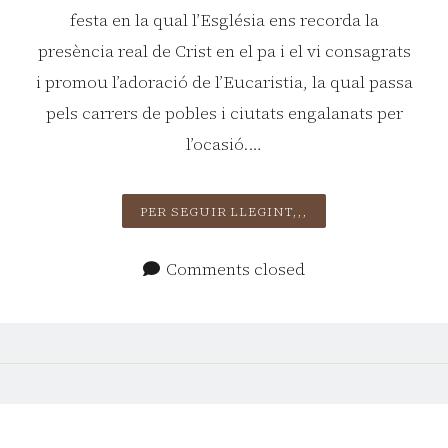
festa en la qual l’Església ens recorda la
presència real de Crist en el pa i el vi consagrats
i promou l’adoració de l’Eucaristia, la qual passa
pels carrers de pobles i ciutats engalanats per
l’ocasió.…
SOLEMNITAT
PER SEGUIR LLEGINT,,,
DEL
SANTÍSSIM
Comments closed
COS
I
SANG
DE
CRIST.
C