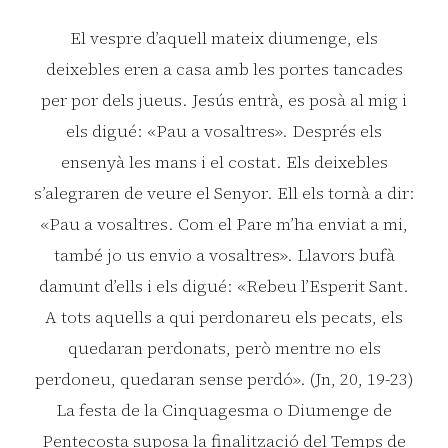
El vespre d’aquell mateix diumenge, els
deixebles eren a casa amb les portes tancades
per por dels jueus. Jesús entrà, es posà al mig i
els digué: «Pau a vosaltres». Després els
ensenyà les mans i el costat. Els deixebles
s’alegraren de veure el Senyor. Ell els tornà a dir:
«Pau a vosaltres. Com el Pare m’ha enviat a mi,
també jo us envio a vosaltres». Llavors bufà
damunt d’ells i els digué: «Rebeu l’Esperit Sant.
A tots aquells a qui perdonareu els pecats, els
quedaran perdonats, però mentre no els
perdoneu, quedaran sense perdó». (Jn, 20, 19-23)
La festa de la Cinquagesma o Diumenge de
Pentecosta suposa la finalització del Temps de