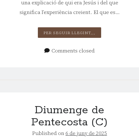
una explicació de qui era Jesús i del que
significa l’experiència creient. El que es…
SOLEMNITAT
PER SEGUIR LLEGINT,,,
DE
LA
Comments closed
SANTÍSSIMA
TRINITAT (DIUME
XI
–
C)
Diumenge de
Pentecosta (C)
Published on
6 de juny de 2025