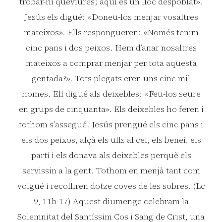
trobar-hi queviures; aquí és un lloc despoblat».
Jesús els digué: «Doneu-los menjar vosaltres
mateixos». Ells respongueren: «Només tenim
cinc pans i dos peixos. Hem d’anar nosaltres
mateixos a comprar menjar per tota aquesta
gentada?». Tots plegats eren uns cinc mil
homes. Ell digué als deixebles: «Feu-los seure
en grups de cinquanta». Els deixebles ho feren i
tothom s’assegué. Jesús prengué els cinc pans i
els dos peixos, alçà els ulls al cel, els beneí, els
partí i els donava als deixebles perquè els
servissin a la gent. Tothom en menjà tant com
volgué i recolliren dotze coves de les sobres. (Lc
9, 11b-17) Aquest diumenge celebram la
Solemnitat del Santíssim Cos i Sang de Crist, una