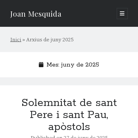
Joan Mesquida
open
primary
Sidebar
menu
Cerca
Inici
»
Arxius de juny 2025
Cerca
Mes:
juny de 2025
Solemnitat de sant
Pere i sant Pau,
apòstols
Published on
27 de juny de 2025