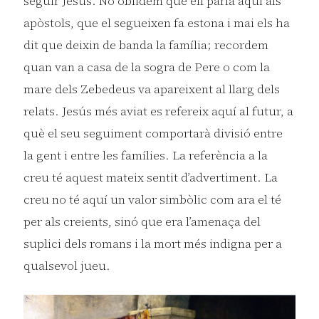
seguir Jesús. No oblidem que ell parla aquí als
apòstols, que el segueixen fa estona i mai els ha
dit que deixin de banda la família; recordem
quan van a casa de la sogra de Pere o com la
mare dels Zebedeus va apareixent al llarg dels
relats. Jesús més aviat es refereix aquí al futur, a
què el seu seguiment comportarà divisió entre
la gent i entre les famílies. La referència a la
creu té aquest mateix sentit d’advertiment. La
creu no té aquí un valor simbòlic com ara el té
per als creients, sinó que era l’amenaça del
suplici dels romans i la mort més indigna per a
qualsevol jueu.