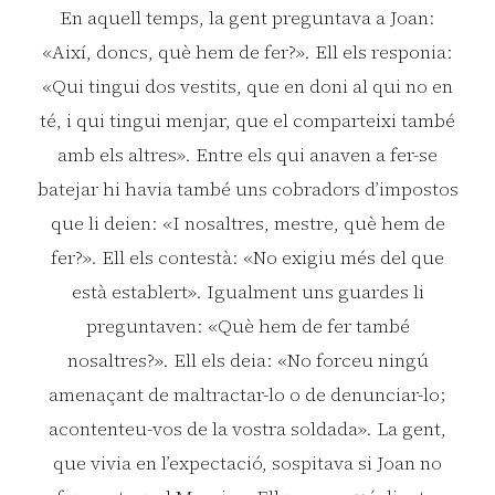
En aquell temps, la gent preguntava a Joan:
«Així, doncs, què hem de fer?». Ell els responia:
«Qui tingui dos vestits, que en doni al qui no en
té, i qui tingui menjar, que el comparteixi també
amb els altres». Entre els qui anaven a fer-se
batejar hi havia també uns cobradors d’impostos
que li deien: «I nosaltres, mestre, què hem de
fer?». Ell els contestà: «No exigiu més del que
està establert». Igualment uns guardes li
preguntaven: «Què hem de fer també
nosaltres?». Ell els deia: «No forceu ningú
amenaçant de maltractar-lo o de denunciar-lo;
acontenteu-vos de la vostra soldada». La gent,
que vivia en l’expectació, sospitava si Joan no