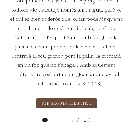
fora potser el Messies. Ell respongué dient a
tothom «Jo us batejo només amb aigua, però ve
el qui és més poderós que jo, tan poderós que no
soc digne ni de deslligar-li el calçat. Ell us
batejarà amb l’Esperit Sant i amb foc. Ja té la
pala a les mans per ventar la seva era; el blat,
l’entrarà al seu graner, però la palla, la cremarà
en un foc que no s’apaga». Amb aquestes i
moltes altres exhortacions, Joan anunciava al
poble la bona nova. (Lc 3, 10-18)…
TERCER
PER SEGUIR LLEGINT,,,
DIUMENGE
D’ADVENT
Comments closed
C