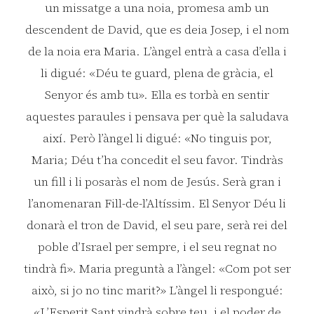
un missatge a una noia, promesa amb un
descendent de David, que es deia Josep, i el nom
de la noia era Maria. L’àngel entrà a casa d’ella i
li digué: «Déu te guard, plena de gràcia, el
Senyor és amb tu». Ella es torbà en sentir
aquestes paraules i pensava per què la saludava
així. Però l’àngel li digué: «No tinguis por,
Maria; Déu t’ha concedit el seu favor. Tindràs
un fill i li posaràs el nom de Jesús. Serà gran i
l’anomenaran Fill-de-l’Altíssim. El Senyor Déu li
donarà el tron de David, el seu pare, serà rei del
poble d’Israel per sempre, i el seu regnat no
tindrà fi». Maria preguntà a l’àngel: «Com pot ser
això, si jo no tinc marit?» L’àngel li respongué:
«L’Esperit Sant vindrà sobre teu, i el poder de