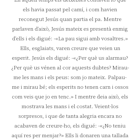
els havia passat pel camí, i com havien
reconegut Jesús quan partia el pa. Mentre
parlaven d’això, Jesús mateix es presentà enmig
d’ells i els digué: -«La pau sigui amb vosaltres.»
Ells, esglaiats, varen creure que veien un
esperit. Jesús els digué: -«¿Per què us alarmau?
¿Per què us vénen al cor aquests dubtes? Mirau-
me les mans i els peus: som jo mateix. Palpau-
me i mirau bé; els esperits no tenen carn i ossos
com veis que jo en tenc.» I mentre deia això, els
mostrava les mans i el costat. Veient-los
sorpresos, i que de tanta alegria encara no
acabaven de creure-ho, els digué: -«¿No teniu
aquí res per menjar?» Ells li donaren una tallada