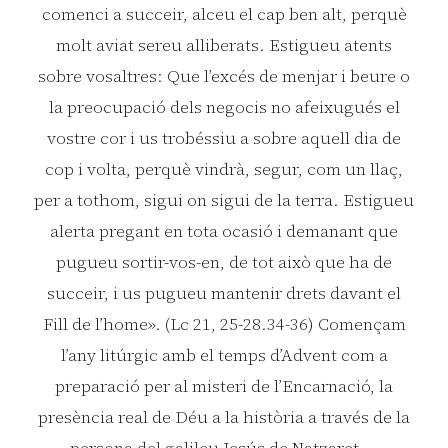
comenci a succeir, alceu el cap ben alt, perquè
molt aviat sereu alliberats. Estigueu atents
sobre vosaltres: Que l’excés de menjar i beure o
la preocupació dels negocis no afeixugués el
vostre cor i us trobéssiu a sobre aquell dia de
cop i volta, perquè vindrà, segur, com un llaç,
per a tothom, sigui on sigui de la terra. Estigueu
alerta pregant en tota ocasió i demanant que
pugueu sortir-vos-en, de tot això que ha de
succeir, i us pugueu mantenir drets davant el
Fill de l’home». (Lc 21, 25-28.34-36) Començam
l’any litúrgic amb el temps d’Advent com a
preparació per al misteri de l’Encarnació, la
presència real de Déu a la història a través de la
persona del galileu Jesús de Natzaret.…