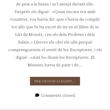
de peix a la brasa i se’l menjà davant ells.
Després els digué: -«Quan encara era amb
vosaltres, vos havia dit: que s’havia de complir
tot allò que hi ha escrit de mi en el llibre de la
Llei de Moisès, i en els dels Profetes i dels
Salms.» Llavors els obrí els ulls perquè
comprenguessin el sentit de les Escriptures, i els
digué: -«Així ho diuen les Escriptures: El
Messies havia de patir i de…
DIUMENGE
PER SEGUIR LLEGINT,,,
III
DE
Comments closed
PASQUA