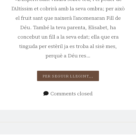
l’Altíssim et cobrirà amb la seva ombra; per això
el fruit sant que naixerà l’anomenaran Fill de
Déu. També la teva parenta, Elisabet, ha
concebut un fill a la seva edat; ella que era
tinguda per estèril ja es troba al sisè mes,
perquè a Déu res…
SOLEMNITAT
PER SEGUIR LLEGINT,,,
DE
LA
Comments closed
IMMACULADA
CONCEPCIÓ
DE
LA
BENAURADA
VERGE