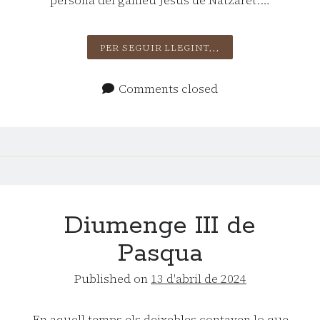
PRIMER
PER SEGUIR LLEGINT,,,
DIUMENGE
D’ADVENT
Comments closed
C
Diumenge III de
Pasqua
Published on
13 d'abril de 2024
En aquell temps els deixebles contaven lo que