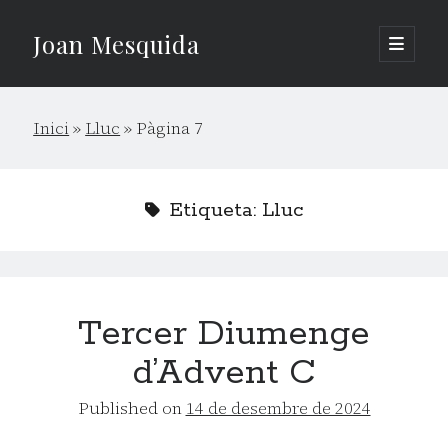
Joan Mesquida
open
primary
Sidebar
menu
Cerca
Inici
»
Lluc
»
Pàgina 7
Cerca
Etiqueta:
Lluc
Tercer Diumenge
d’Advent C
Published on
14 de desembre de 2024